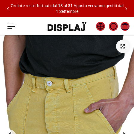
o
esi effettuati dal 13 al 31 Agosto verranno gestiti dal
n
1 Settembre
t
e
n
u
t
o