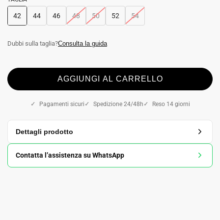
42
44
46
48
50
52
54
Dubbi sulla taglia?
Consulta la guida
AGGIUNGI AL CARRELLO
Pagamenti sicuri
Spedizione 24/48h
Reso 14 giorni
Dettagli prodotto
Contatta l’assistenza su WhatsApp